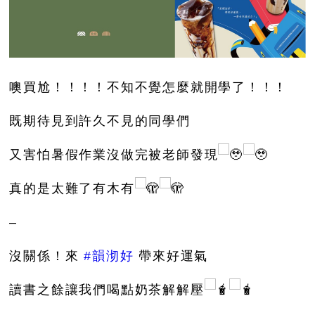
噢買尬！！！！不知不覺怎麼就開學了！！！
既期待見到許久不見的同學們
又害怕暑假作業沒做完被老師發現
真的是太難了有木有
–
沒關係！來
#韻沏好
帶來好運氣
讀書之餘讓我們喝點奶茶解解壓