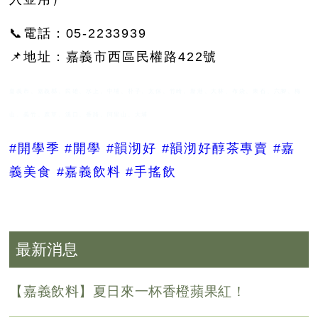
📞電話：05-2233939
📌地址：嘉義市西區民權路422號
嘉義市、嘉義縣、民雄、水上、中埔、朴子、太保、竹崎、新港、大林、布袋、東石、六腳、梅
山、義竹、鹿草、溪口、番路、阿里山、大埔
#開學季
#開學
#韻沏好
#韻沏好醇茶專賣
#嘉
義美食
#嘉義飲料
#手搖飲
最新消息
【嘉義飲料】夏日來一杯香橙蘋果紅！