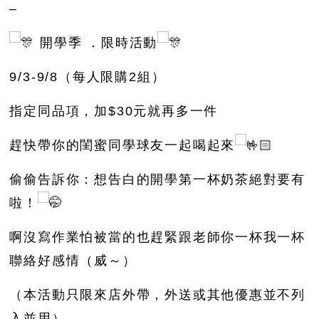
–
開學季 ．限時活動
9/3-9/8（每人限購2組）
指定同品項，加$30元就再多一件
趕快帶你的閨蜜同學球友一起喝起來
偷偷告訴你：想告白的開學第一杯奶茶絕對要有
啦！
啊沒寫作業怕被當的也趕緊跟老師你一杯我一杯
聯絡好感情（威～）
（本活動只限來店外帶，外送或其他優惠並不列
入並用）